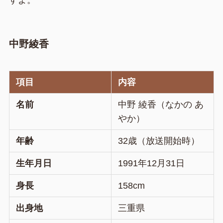
すよ。
中野綾香
項目
内容
名前
中野 綾香（なかの あ
やか）
年齢
32歳（放送開始時）
生年月日
1991年12月31日
身長
158cm
出身地
三重県