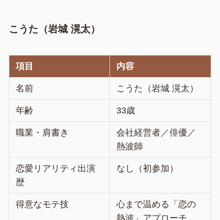
こうた（岩城 滉太）
項目
内容
名前
こうた（岩城 滉太）
年齢
33歳
職業・肩書き
会社経営者／俳優／
熱波師
恋愛リアリティ出演
なし（初参加）
歴
得意なモテ技
心まで温める「恋の
熱波」アプローチ