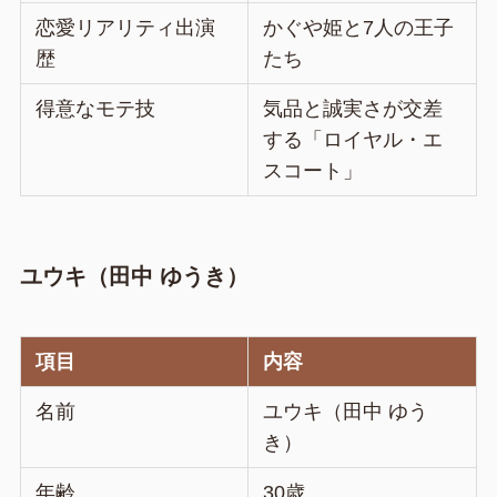
恋愛リアリティ出演
かぐや姫と7人の王子
歴
たち
得意なモテ技
気品と誠実さが交差
する「ロイヤル・エ
スコート」
ユウキ（田中 ゆうき）
項目
内容
名前
ユウキ（田中 ゆう
き）
年齢
30歳