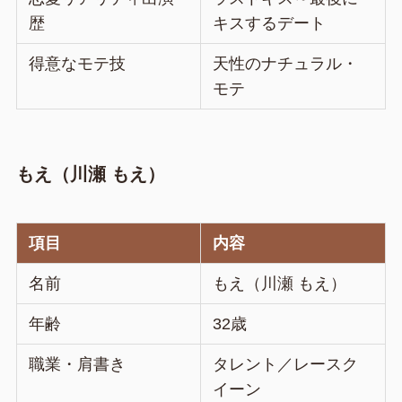
歴
キスするデート
得意なモテ技
天性のナチュラル・
モテ
もえ（川瀬 もえ）
項目
内容
名前
もえ（川瀬 もえ）
年齢
32歳
職業・肩書き
タレント／レースク
イーン