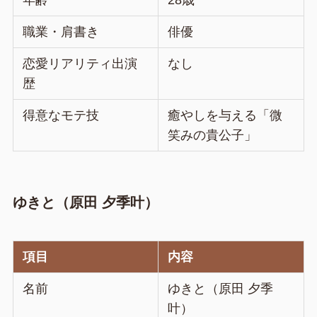
年齢
28歳
職業・肩書き
俳優
恋愛リアリティ出演
なし
歴
得意なモテ技
癒やしを与える「微
笑みの貴公子」
ゆきと（原田 夕季叶）
項目
内容
名前
ゆきと（原田 夕季
叶）