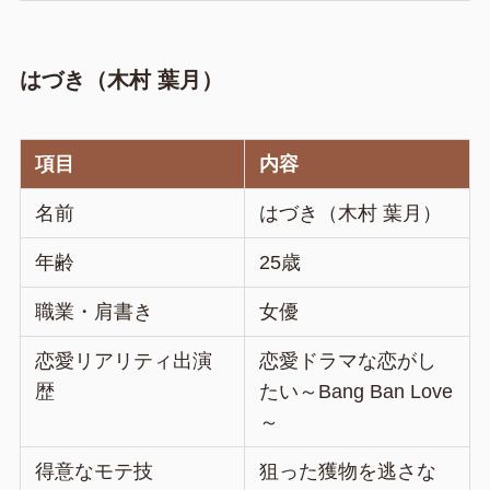
はづき（木村 葉月）
項目
内容
名前
はづき（木村 葉月）
年齢
25歳
職業・肩書き
女優
恋愛リアリティ出演
恋愛ドラマな恋がし
歴
たい～Bang Ban Love
～
得意なモテ技
狙った獲物を逃さな