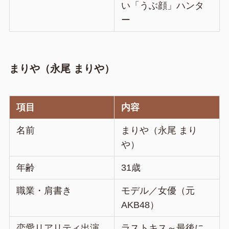
い「うぶ顔」ハンタ
ー
まりや（永尾 まりや）
項目
内容
名前
まりや（永尾 まり
や）
年齢
31歳
職業・肩書き
モデル／女優（元
AKB48）
恋愛リアリティ出演
ラストキス～最後に