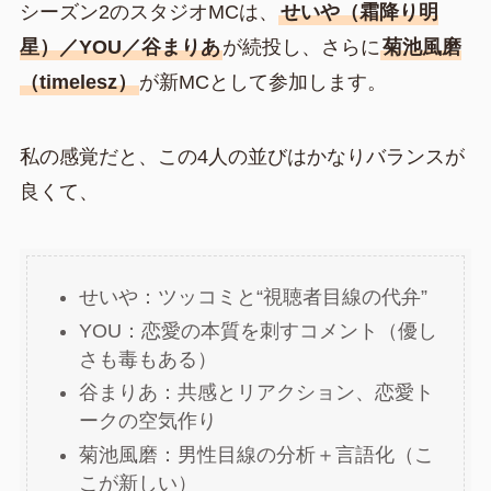
シーズン2のスタジオMCは、
せいや（霜降り明
星）／YOU／谷まりあ
が続投し、さらに
菊池風磨
（timelesz）
が新MCとして参加します。
私の感覚だと、この4人の並びはかなりバランスが
良くて、
せいや：ツッコミと“視聴者目線の代弁”
YOU：恋愛の本質を刺すコメント（優し
さも毒もある）
谷まりあ：共感とリアクション、恋愛ト
ークの空気作り
菊池風磨：男性目線の分析＋言語化（こ
こが新しい）