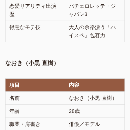
恋愛リアリティ出演
バチェロレッテ・ジ
歴
ャパン3
得意なモテ技
大人の余裕漂う「ハ
イスペ」包容力
なおき（小黒 直樹）
項目
内容
名前
なおき（小黒 直樹）
年齢
28歳
職業・肩書き
俳優／モデル