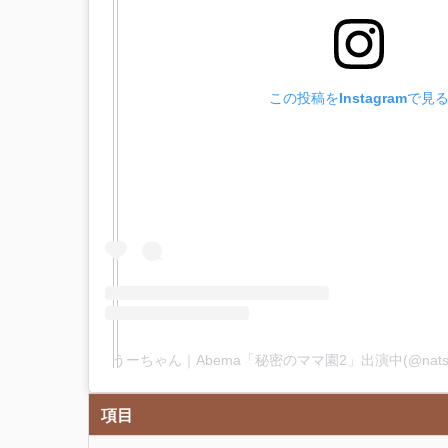
この投稿をInstagramで見
うーちゃん｜Abema「秘密のママ園2」出演中(@nats
項目