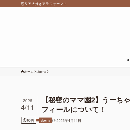
恋リア大好きアラフォーママ
ホーム
abema
【秘密のママ園2】うーちゃ
2026
4/11
フィールについて！
広告
abema
2026年4月11日