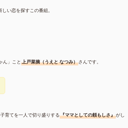
新しい恋を探すこの番組。
ゃん」こと
上戸菜摘（うえと なつみ）
さんです。
！
の子育てを一人で切り盛りする
『ママとしての頼もしさ』
がし