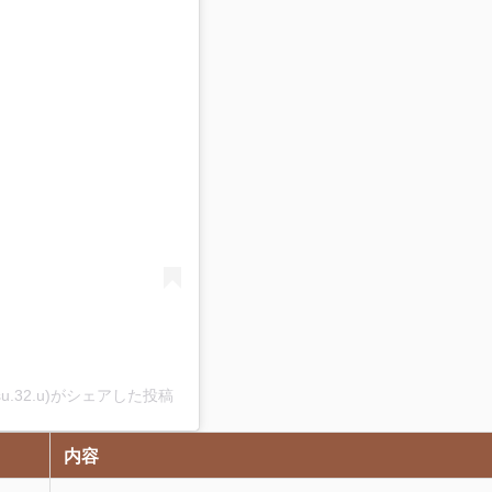
る
u.32.u)がシェアした投稿
内容