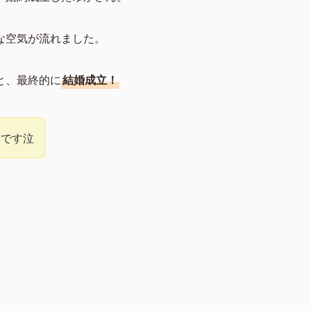
な空気が流れました。
と、最終的に
結婚成立！
たです泣