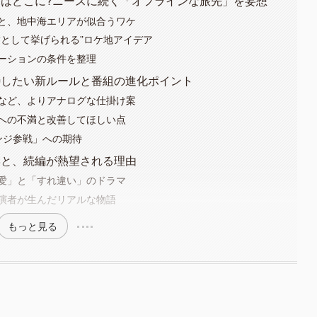
台はどこに?ニースに続く「オフラインな旅先」を妄想
と、地中海エリアが似合うワケ
補として挙げられる”ロケ地アイデア
ーションの条件を整理
待したい新ルールと番組の進化ポイント
など、よりアナログな仕掛け案
への不満と改善してほしい点
ンジ参戦」への期待
響と、続編が熱望される理由
愛」と「すれ違い」のドラマ
演者が生んだリアルな物語
もっと見る