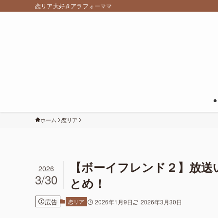
恋リア大好きアラフォーママ
ホーム
恋リア
【ボーイフレンド２】放送
2026
3/30
とめ！
広告
恋リア
2026年1月9日
2026年3月30日