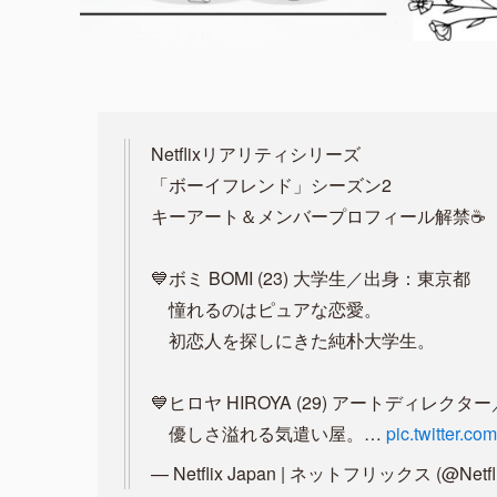
Netflixリアリティシリーズ
「ボーイフレンド」シーズン2
キーアート＆メンバープロフィール解禁☕️
💙ボミ BOMI (23) 大学生／出身：東京都
憧れるのはピュアな恋愛。
初恋人を探しにきた純朴大学生。
💙ヒロヤ HIROYA (29) アートディレク
優しさ溢れる気遣い屋。…
pic.twitter.c
— Netflix Japan | ネットフリックス (@Netfl