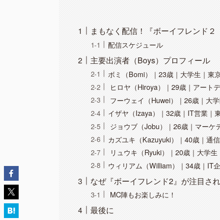
まもなく配信！『ボーイフレンド２（The 
配信スケジュール
主要出演者（Boys）プロフィール
ボミ（Bomi）｜23歳｜大学生｜東
ヒロヤ（Hiroya）｜29歳｜アー
フーウェイ（Huwei）｜26歳｜大
イザヤ（Izaya）｜32歳｜IT営業｜
ジョウブ（Jobu）｜26歳｜マー
カズユキ（Kazuyuki）｜40歳｜
リュウキ（Ryuki）｜20歳｜大学
ウィリアム（William）｜34歳｜I
なぜ『ボーイフレンド2』が注目さ
MC陣もお楽しみに！
最後に