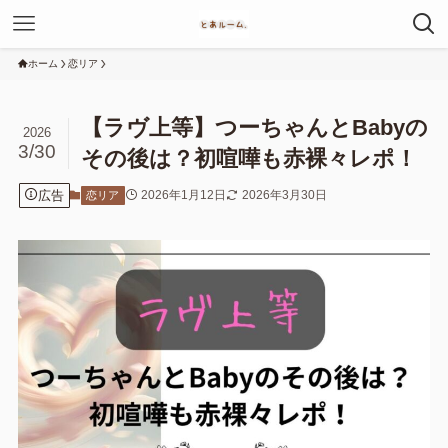
ホーム
恋リア
【ラヴ上等】つーちゃんとBabyの
2026
3/30
その後は？初喧嘩も赤裸々レポ！
広告
2026年1月12日
2026年3月30日
恋リア