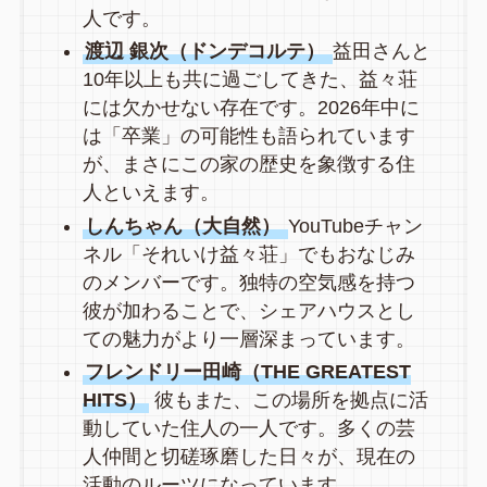
人です。
渡辺 銀次（ドンデコルテ）
益田さんと
10年以上も共に過ごしてきた、益々荘
には欠かせない存在です。2026年中に
は「卒業」の可能性も語られています
が、まさにこの家の歴史を象徴する住
人といえます。
しんちゃん（大自然）
YouTubeチャン
ネル「それいけ益々荘」でもおなじみ
のメンバーです。独特の空気感を持つ
彼が加わることで、シェアハウスとし
ての魅力がより一層深まっています。
フレンドリー田崎（THE GREATEST
HITS）
彼もまた、この場所を拠点に活
動していた住人の一人です。多くの芸
人仲間と切磋琢磨した日々が、現在の
活動のルーツになっています。