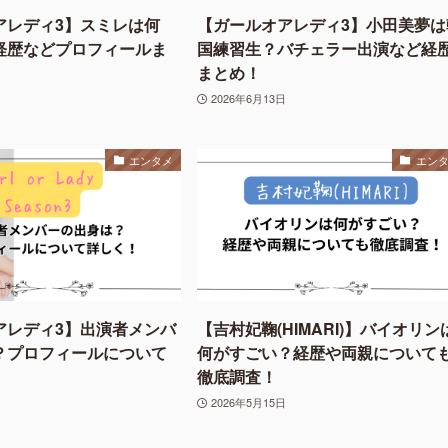
アレディ3】スミレは何
【ガールオアレディ3】小田美夢は
経歴などプロフィールま
国練習生？バチェラー出演など経
まとめ！
2026年6月13日
エンタメ
エン
アレディ3】出演者メンバ
【吉村妃鞠(HIMARI)】バイオリン
？プロフィールについて
何がすごい？経歴や両親について
徹底調査！
2026年5月15日