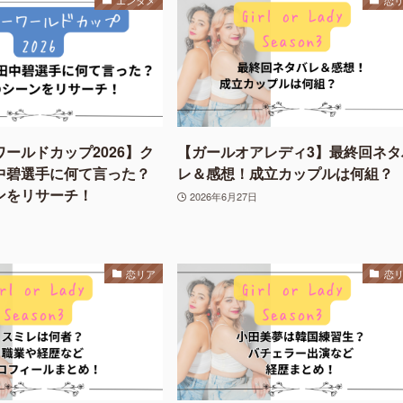
エンタメ
恋
ールドカップ2026】ク
【ガールオアレディ3】最終回ネタ
中碧選手に何て言った？
レ＆感想！成立カップルは何組？
ンをリサーチ！
2026年6月27日
恋リア
恋